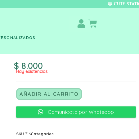
DO COLOMBIA 🚚 📦 
ERSONALIZADOS
$
8.000
Hay existencias
AÑADIR AL CARRITO
Comunicate por Whatsapp
SKU
316
Categories