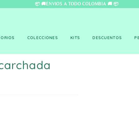
❤️ 📦 🚚ENVÍOS A TO
SORIOS
COLECCIONES
KITS
DESCUENTOS
P
scarchada