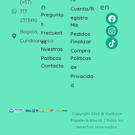
(+57)
n
en
Cuenta/R
313
Pregunta
egistro
2313410
s
Mis
Bogotá,
Frecuent
Pedidos
Cundinamarca
Finalizar
es
Nuestras
Compra
Politicas
Políticas
Contacto
de
Privacida
d
Copyright 2024 © Kunikolor
Papelería Kawaii. | Todos los
derechos reservados