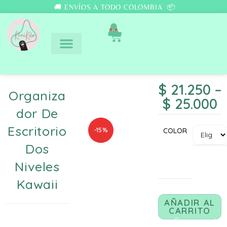
🚚 ENVÍOS A TODO COLOMBIA 📦
0
$
21.250
–
Organiza
$
25.000
Dor De
Escritorio
-15%
COLOR
Dos
Niveles
Kawaii
AÑADIR AL
CARRITO
Comunicate