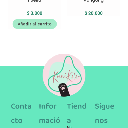
huella
Vangohg
$
3.000
$
20.000
Añadir al carrito
Conta
Infor
Tiend
Sígue
cto
mació
a
nos
Mi