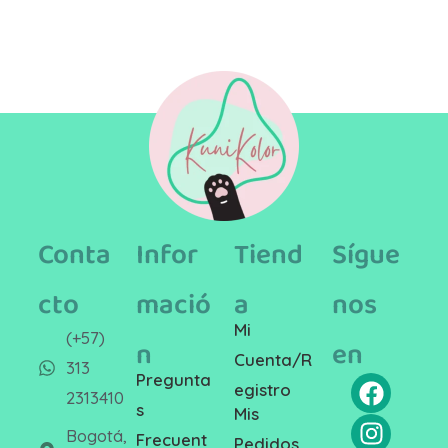
Conta
Infor
Tiend
Sígue
cto
mació
a
nos
Mi
(+57)
n
en
Cuenta/R
313
Pregunta
egistro
2313410
s
Mis
Bogotá,
Frecuent
Pedidos