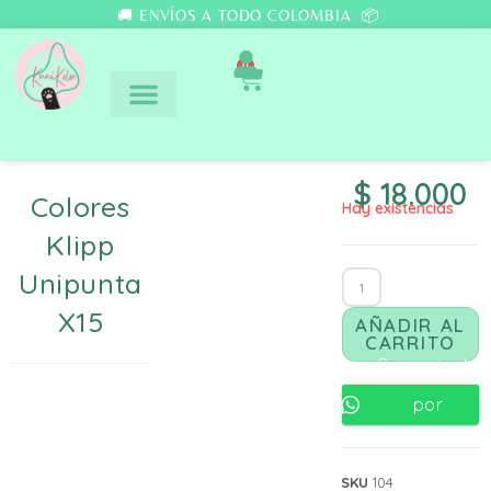
🚚 ENVÍOS A TODO COLOMBIA 📦
0
$
18.000
Colores
Hay existencias
Klipp
Unipunta
X15
AÑADIR AL
CARRITO
Comunicate
por
Whatsapp
SKU
104