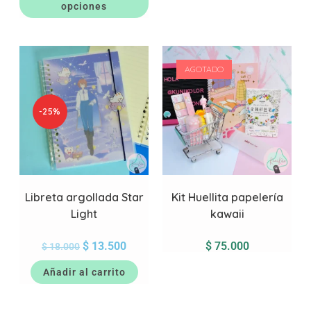
opciones
AGOTADO
-25%
Libreta argollada Star
Kit Huellita papelería
Light
kawaii
$
13.500
$
75.000
$
18.000
Añadir al carrito