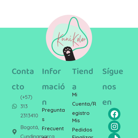
Conta
Infor
Tiend
Sígue
cto
mació
a
nos
Mi
(+57)
n
en
Cuenta/R
313
Pregunta
egistro
2313410
s
Mis
Bogotá,
Frecuent
Pedidos
Cundinamarca
Finalizar
es