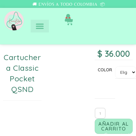
🚚 ENVÍOS A TODO COLOMBIA 📦
0
$
36.000
Cartucher
A Classic
COLOR
Pocket
QSND
AÑADIR AL
CARRITO
Comunicate