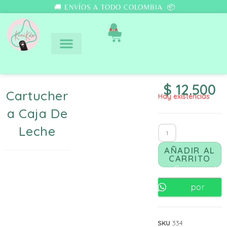
🚚 ENVÍOS A TODO COLOMBIA 📦
0
$
12.500
Cartucher
Hay existencias
A Caja De
Leche
AÑADIR AL
CARRITO
Comunicate
por
Whatsapp
SKU
334