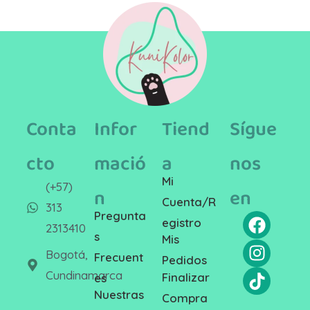
Conta
Infor
Tiend
Sígue
cto
mació
a
nos
Mi
(+57)
n
en
Cuenta/R
313
Pregunta
egistro
2313410
s
Mis
Bogotá,
Frecuent
Pedidos
Cundinamarca
Finalizar
es
Nuestras
Compra