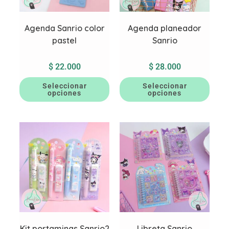
Agenda Sanrio color
Agenda planeador
pastel
Sanrio
$
22.000
$
28.000
Seleccionar
Seleccionar
opciones
opciones
Kit portaminas Sanrio2
Libreta Sanrio