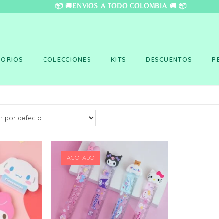
❤️ 📦 🚚ENVÍOS A TO
SORIOS
COLECCIONES
KITS
DESCUENTOS
P
AGOTADO