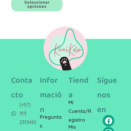
Seleccionar
opciones
Conta
Infor
Tiend
Sígue
cto
mació
a
nos
Mi
(+57)
n
en
Cuenta/R
313
Pregunta
egistro
2313410
s
Mis