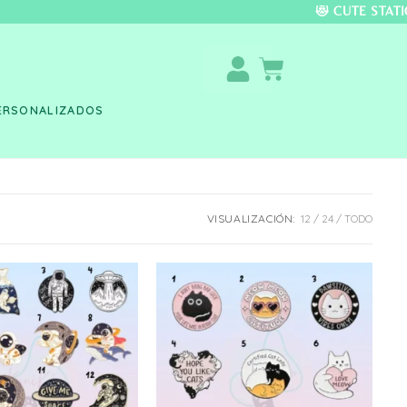
DO COLOMBIA 🚚 📦 
ERSONALIZADOS
VISUALIZACIÓN:
12
24
TODO