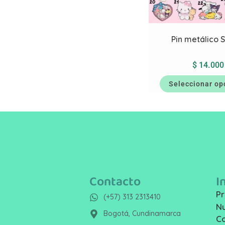
Pin metálico 
$
14.000
Seleccionar op
Contacto
I
Pr
(+57) 313 2313410
Nu
Bogotá, Cundinamarca
C