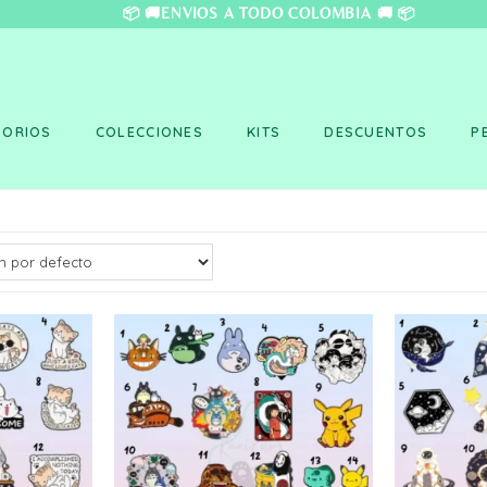
❤️ 📦 🚚ENVÍOS A TO
SORIOS
COLECCIONES
KITS
DESCUENTOS
P