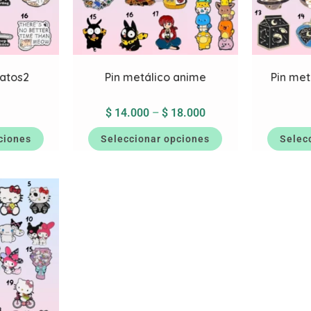
Gatos2
Pin metálico anime
Pin met
$
14.000
–
$
18.000
ciones
Seleccionar opciones
Selec