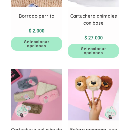
Borrado perrito
Cartuchera animales
con base
$
2.000
$
27.000
Seleccionar
opciones
Seleccionar
opciones
Cartuchera peluche de
Esfero pompom leon