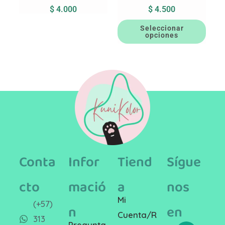
$
4.000
$
4.500
Seleccionar
opciones
Conta
Infor
Tiend
Sígue
cto
mació
a
nos
Mi
(+57)
n
en
Cuenta/R
313
Pregunta