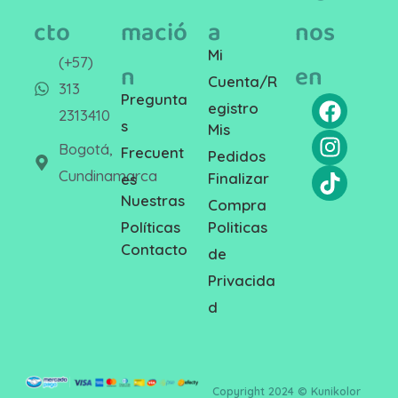
cto
mació
a
nos
Mi
(+57)
n
en
Cuenta/R
313
Pregunta
egistro
2313410
s
Mis
Bogotá,
Frecuent
Pedidos
Cundinamarca
Finalizar
es
Nuestras
Compra
Politicas
Políticas
Contacto
de
Privacida
d
Copyright 2024 © Kunikolor