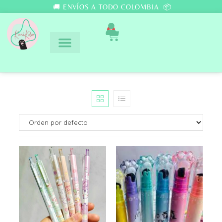
🚚 ENVÍOS A TODO COLOMBIA 📦
0