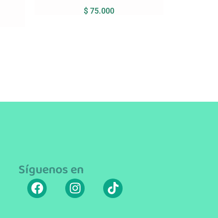
$
75.000
Síguenos en