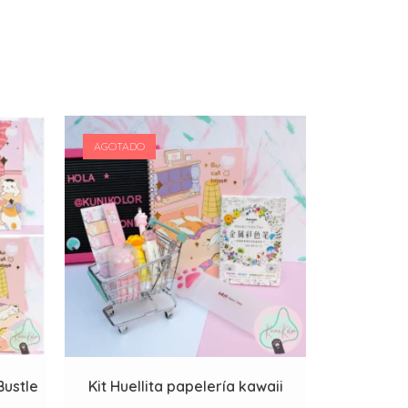
AGOTADO
Bustle
Kit Huellita papelería kawaii