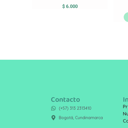
$
6.000
Contacto
I
Pr
(+57) 313 2313410
Nu
Bogotá, Cundinamarca
C