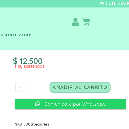
DO COLOMBIA 🚚 📦 
ERSONALIZADOS
$
12.500
Hay existencias
AÑADIR AL CARRITO
Comunicate por Whatsapp
SKU
08
Categories