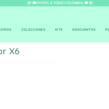
❤️ 📦 🚚ENVÍOS A TO
SORIOS
COLECCIONES
KITS
DESCUENTOS
P
or X6