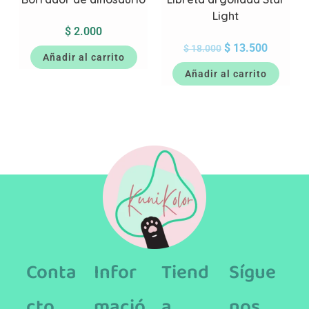
Light
$
2.000
$
13.500
$
18.000
Añadir al carrito
Añadir al carrito
Conta
Infor
Tiend
Sígue
cto
mació
a
nos