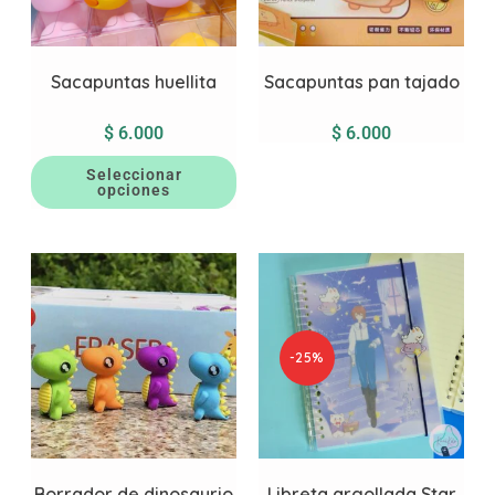
Sacapuntas huellita
Sacapuntas pan tajado
$
6.000
$
6.000
Seleccionar
opciones
-25%
Borrador de dinosaurio
Libreta argollada Star