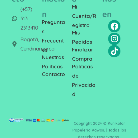
Mi
(+57)
n
en
Cuenta/R
313
Pregunta
egistro
2313410
s
Mis
Bogotá,
Frecuent
Pedidos
Cundinamarca
Finalizar
es
Nuestras
Compra
Politicas
Políticas
Contacto
de
Privacida
d
Copyright 2024 © Kunikolor
Papelería Kawaii. | Todos los
derechos reservados