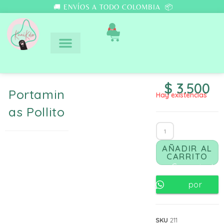
🚚 ENVÍOS A TODO COLOMBIA 📦
0
$
3.500
Portamin
Hay existencias
As Pollito
AÑADIR AL
CARRITO
Comunicate
por
Whatsapp
SKU
211