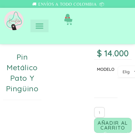
🚚 ENVÍOS A TODO COLOMBIA 📦
0
$
14.000
Pin
Metálico
MODELO
Pato Y
Pingüino
AÑADIR AL
CARRITO
Comunicate