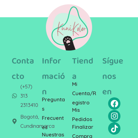
Conta
Infor
Tiend
Sígue
cto
mació
a
nos
Mi
(+57)
n
en
Cuenta/R
313
Pregunta
egistro
2313410
s
Mis
Bogotá,
Frecuent
Pedidos
Cundinamarca
Finalizar
es
Nuestras
Compra