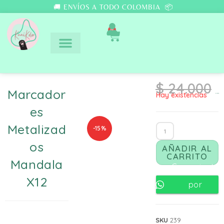
🚚 ENVÍOS A TODO COLOMBIA 📦
0
$
24.000
Marcador
Hay existencias
$
20.400
Es
Metalizad
-15%
Os
AÑADIR AL
CARRITO
Mandala
Comunicate
X12
por
Whatsapp
SKU
239