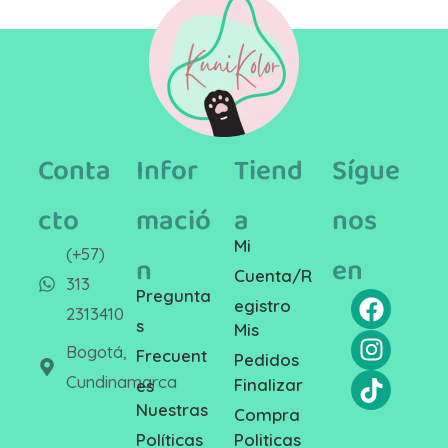
Conta
Infor
Tiend
Sígue
cto
mació
a
nos
Mi
(+57)
n
en
Cuenta/R
313
Pregunta
egistro
2313410
s
Mis
Bogotá,
Frecuent
Pedidos
Cundinamarca
Finalizar
es
Nuestras
Compra
Politicas
Políticas