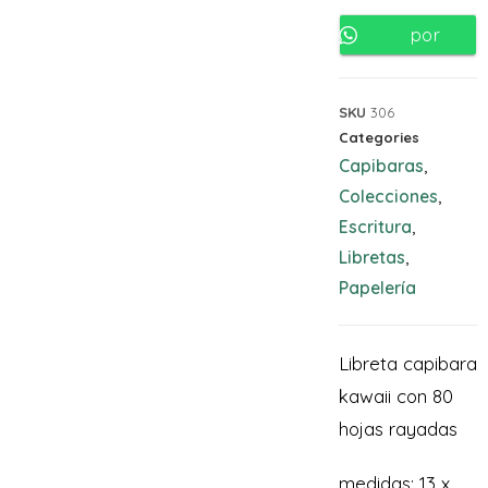
por
Whatsapp
SKU
306
Categories
Capibaras
,
Colecciones
,
Escritura
,
Libretas
,
Papelería
Libreta capibara
kawaii con 80
hojas rayadas
medidas: 13 x