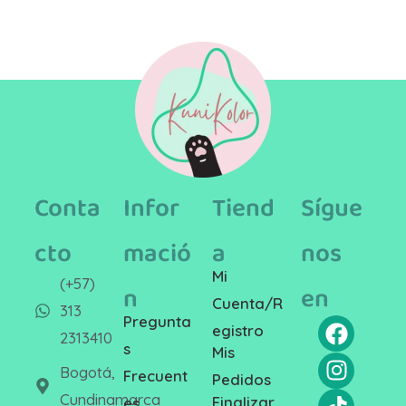
Conta
Infor
Tiend
Sígue
cto
mació
a
nos
Mi
(+57)
n
en
Cuenta/R
313
Pregunta
egistro
2313410
s
Mis
Bogotá,
Frecuent
Pedidos
Cundinamarca
Finalizar
es