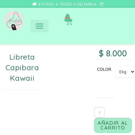
🚚 ENVÍOS A TODO COLOMBIA 📦
0
$
8.000
Libreta
Capibara
COLOR
Kawaii
AÑADIR AL
CARRITO
Comunicate