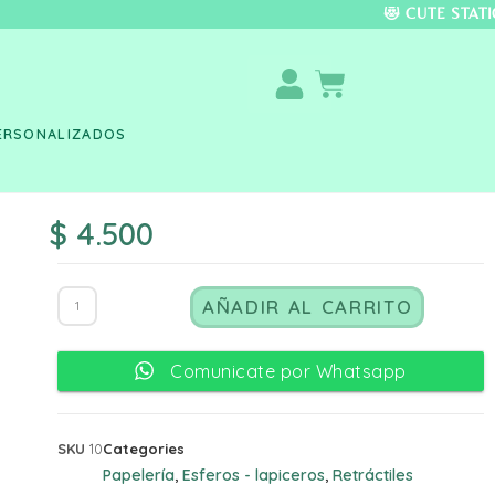
DO COLOMBIA 🚚 📦 
ERSONALIZADOS
$
4.500
AÑADIR AL CARRITO
Comunicate por Whatsapp
SKU
10
Categories
Papelería
Esferos - lapiceros
Retráctiles
,
,