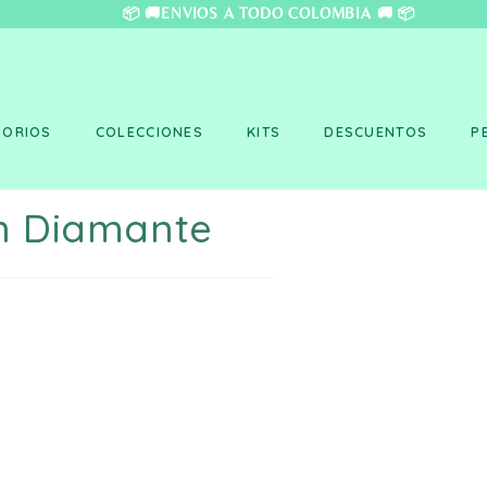
❤️ 📦 🚚ENVÍOS A TO
SORIOS
COLECCIONES
KITS
DESCUENTOS
P
in Diamante