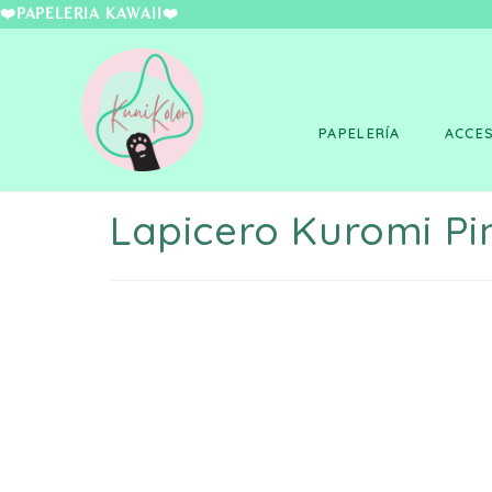
❤️PAPELERÍA KAWAII
PAPELERÍA
ACCE
Lapicero Kuromi P