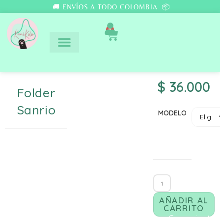
🚚 ENVÍOS A TODO COLOMBIA 📦
0
$
36.000
Folder
Sanrio
MODELO
AÑADIR AL
CARRITO
Comunicate