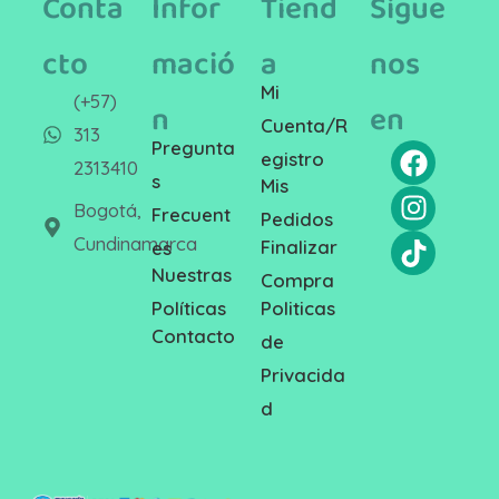
Conta
Infor
Tiend
Sígue
cto
mació
a
nos
Mi
(+57)
n
en
Cuenta/R
313
Pregunta
egistro
2313410
s
Mis
Bogotá,
Frecuent
Pedidos
Cundinamarca
Finalizar
es
Nuestras
Compra
Politicas
Políticas
Contacto
de
Privacida
d