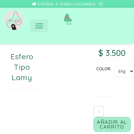
🚚 ENVÍOS A TODO COLOMBIA 📦
0
$
3.500
Esfero
Tipo
COLOR
Lamy
AÑADIR AL
CARRITO
Comunicate