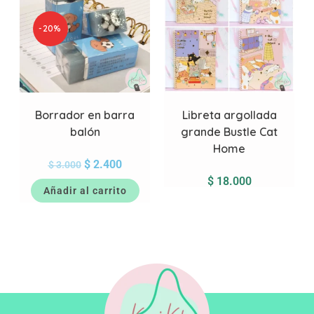
-20%
Borrador en barra
Libreta argollada
balón
grande Bustle Cat
Home
$
2.400
$
3.000
$
18.000
Añadir al carrito