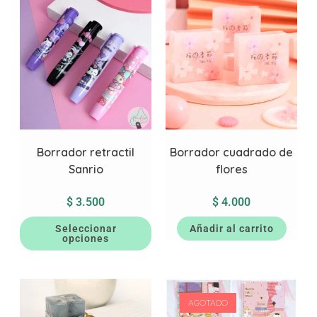
Borrador retractil
Borrador cuadrado de
Sanrio
flores
$
3.500
$
4.000
Seleccionar
Añadir al carrito
opciones
AGOTADO