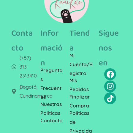
Conta
Infor
Tiend
Sígue
cto
mació
a
nos
Mi
(+57)
n
en
Cuenta/R
313
Pregunta
egistro
2313410
s
Mis
Bogotá,
Frecuent
Pedidos
Cundinamarca
Finalizar
es
Nuestras
Compra
Politicas
Políticas
Contacto
de
Privacida