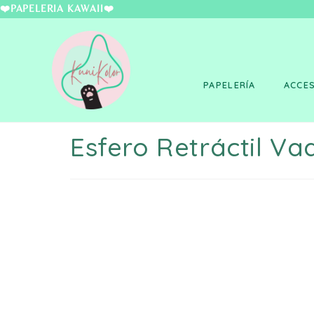
❤️PAPELERÍA KAWAII
PAPELERÍA
ACCE
Esfero Retráctil Va