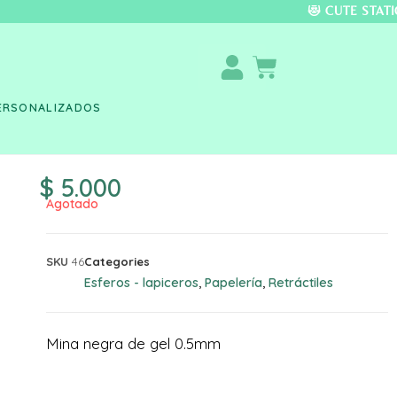
DO COLOMBIA 🚚 📦 
ERSONALIZADOS
$
5.000
Agotado
SKU
46
Categories
Esferos - lapiceros
Papelería
Retráctiles
,
,
Mina negra de gel 0.5mm