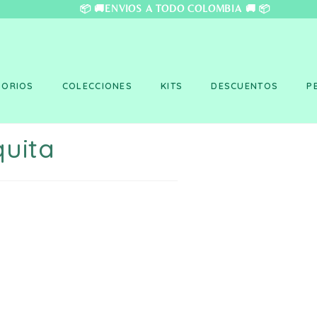
❤️ 📦 🚚ENVÍOS A TO
SORIOS
COLECCIONES
KITS
DESCUENTOS
P
quita