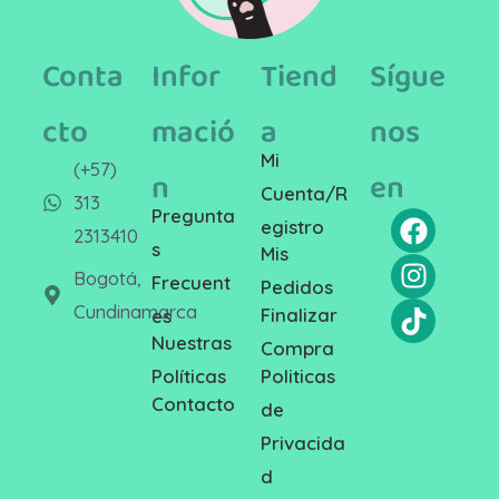
Conta
Infor
Tiend
Sígue
cto
mació
a
nos
Mi
(+57)
n
en
Cuenta/R
313
Pregunta
egistro
2313410
s
Mis
Bogotá,
Frecuent
Pedidos
Cundinamarca
Finalizar
es
Nuestras
Compra
Politicas
Políticas
Contacto
de
Privacida
d