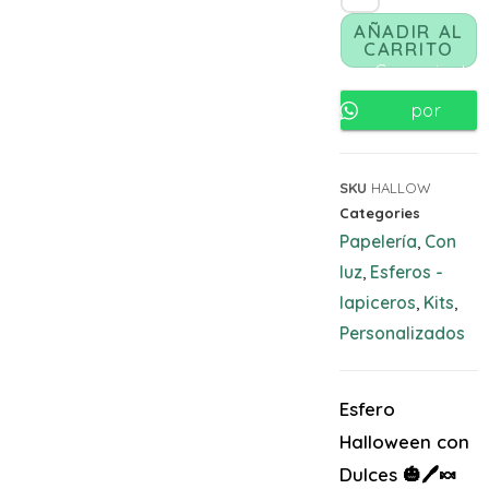
AÑADIR AL
CARRITO
Comunicate
por
Whatsapp
SKU
HALLOW
Categories
Papelería
Con
,
luz
Esferos -
,
lapiceros
Kits
,
,
Personalizados
Esfero
Halloween con
Dulces 🎃🖊️🍬