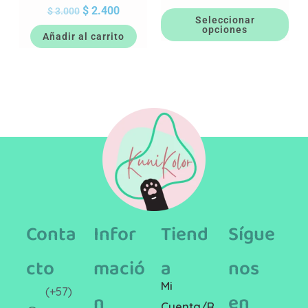
$
2.400
$
3.000
Seleccionar
opciones
Añadir al carrito
Conta
Infor
Tiend
Sígue
cto
mació
a
nos
Mi
(+57)
n
en
Cuenta/R