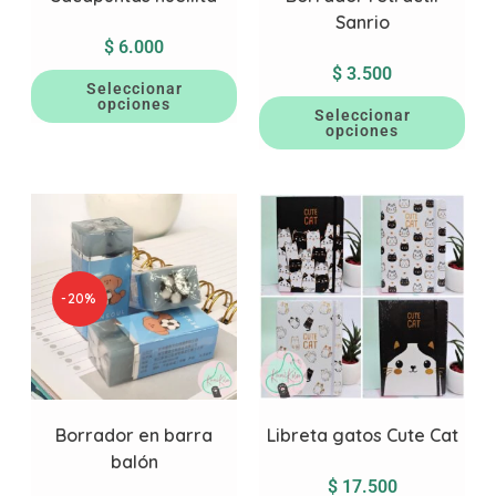
Sanrio
$
6.000
$
3.500
Seleccionar
opciones
Seleccionar
opciones
-20%
Borrador en barra
Libreta gatos Cute Cat
balón
$
17.500