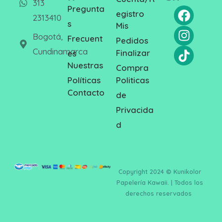
313
Pregunta
egistro
2313410
s
Mis
Bogotá,
Frecuent
Pedidos
Cundinamarca
Finalizar
es
Nuestras
Compra
Politicas
Políticas
Contacto
de
Privacida
d
Copyright 2024 © Kunikolor
Papelería Kawaii. | Todos los
derechos reservados