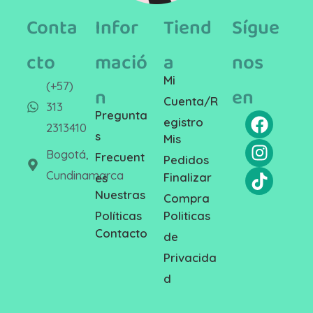
Conta
Infor
Tiend
Sígue
cto
mació
a
nos
Mi
(+57)
n
en
Cuenta/R
313
Pregunta
egistro
2313410
s
Mis
Bogotá,
Frecuent
Pedidos
Cundinamarca
Finalizar
es
Nuestras
Compra
Politicas
Políticas
Contacto
de
Privacida
d