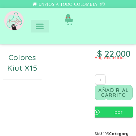
🚚 ENVÍOS A TODO COLOMBIA 📦
0
$
22.000
Colores
Hay existencias
Kiut X15
AÑADIR AL
CARRITO
Comunicate
por
Whatsapp
SKU
103
Category