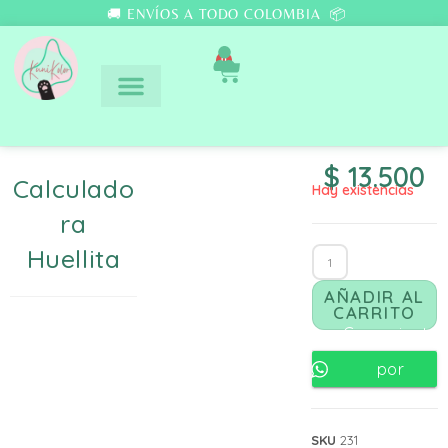
🚚 ENVÍOS A TODO COLOMBIA 📦
0
$
13.500
Calculado
Hay existencias
Ra
Huellita
AÑADIR AL
CARRITO
Comunicate
por
Whatsapp
SKU
231