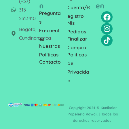
(+57)
n
en
Cuenta/R
313
Pregunta
egistro
2313410
s
Mis
Bogotá,
Frecuent
Pedidos
Cundinamarca
Finalizar
es
Nuestras
Compra
Politicas
Políticas
Contacto
de
Privacida
d
Copyright 2024 © Kunikolor
Papelería Kawaii. | Todos los
derechos reservados