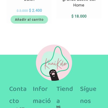
Home
$
2.400
$
3.000
$
18.000
Añadir al carrito
Conta
Infor
Tiend
Sígue
cto
mació
a
nos
Mi