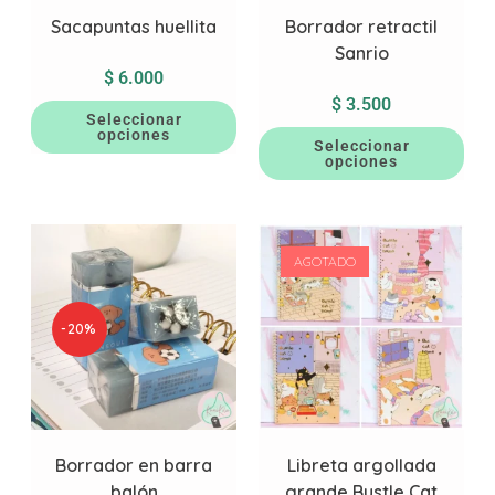
Sacapuntas huellita
Borrador retractil
Sanrio
$
6.000
$
3.500
Seleccionar
opciones
Seleccionar
opciones
AGOTADO
-20%
Borrador en barra
Libreta argollada
balón
grande Bustle Cat