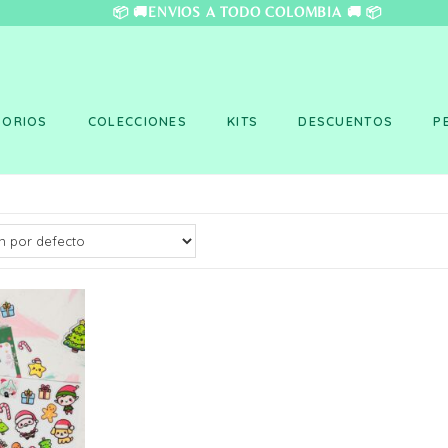
❤️ 📦 🚚ENVÍOS A TO
SORIOS
COLECCIONES
KITS
DESCUENTOS
P