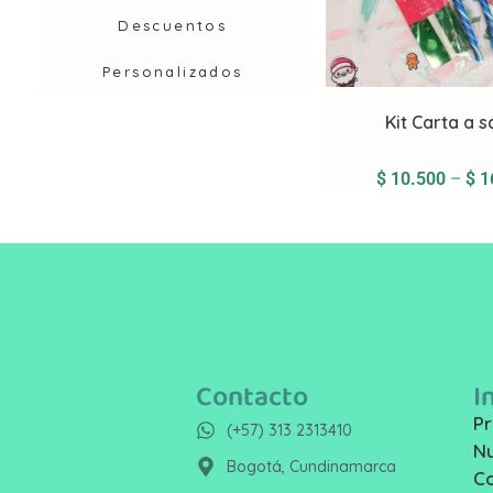
Descuentos
Personalizados
Kit Carta a 
$
10.500
–
$
1
Contacto
I
Pr
(+57) 313 2313410
Nu
Bogotá, Cundinamarca
C