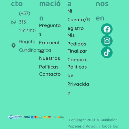
cto
mació
a
nos
Mi
(+57)
n
en
Cuenta/R
313
Pregunta
egistro
2313410
s
Mis
Bogotá,
Frecuent
Pedidos
Cundinamarca
Finalizar
es
Nuestras
Compra
Politicas
Políticas
Contacto
de
Privacida
d
Copyright 2024 © Kunikolor
Papelería Kawaii. | Todos los