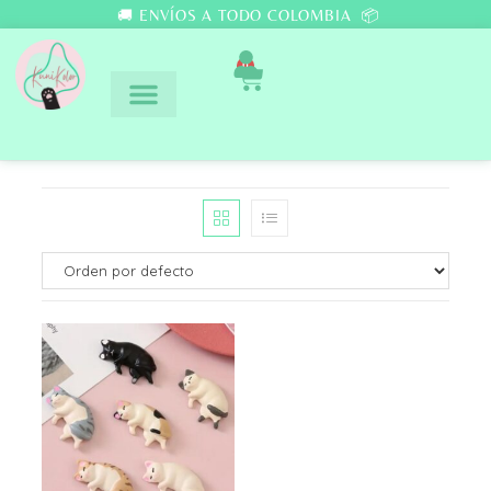
🚚 ENVÍOS A TODO COLOMBIA 📦
0