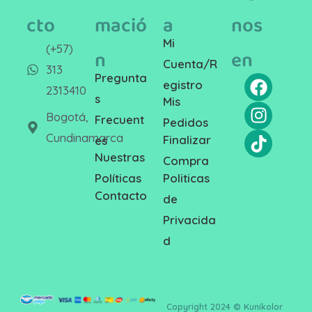
cto
mació
a
nos
Mi
(+57)
n
en
Cuenta/R
313
Pregunta
egistro
2313410
s
Mis
Bogotá,
Frecuent
Pedidos
Cundinamarca
Finalizar
es
Nuestras
Compra
Politicas
Políticas
Contacto
de
Privacida
d
Copyright 2024 © Kunikolor