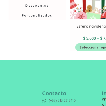
Descuentos
Personalizados
Esfero navideño
$
5.000
–
$
7
Seleccionar op
Contacto
I
Pr
(+57) 313 2313410
Nu