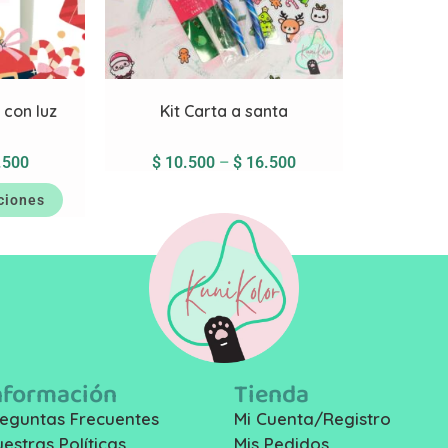
 con luz
Kit Carta a santa
.500
$
10.500
–
$
16.500
ciones
nformación
Tienda
eguntas Frecuentes
Mi Cuenta/Registro
estras Políticas
Mis Pedidos