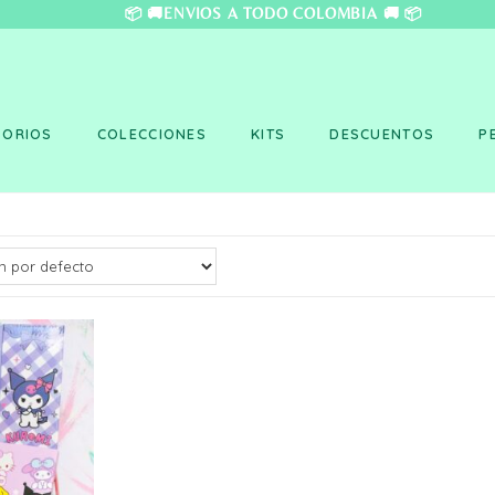
❤️ 📦 🚚ENVÍOS A TO
SORIOS
COLECCIONES
KITS
DESCUENTOS
P