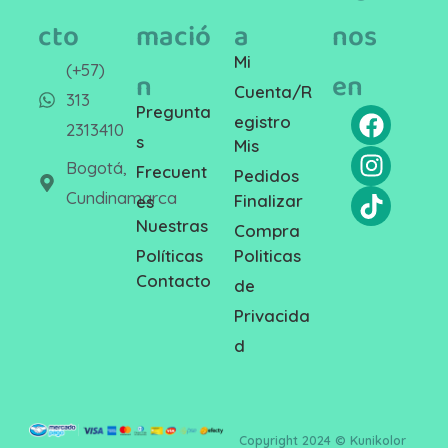
cto
mació
a
nos
Mi
(+57)
n
en
Cuenta/R
313
Pregunta
egistro
2313410
s
Mis
Bogotá,
Frecuent
Pedidos
Cundinamarca
Finalizar
es
Nuestras
Compra
Politicas
Políticas
Contacto
de
Privacida
d
Copyright 2024 © Kunikolor