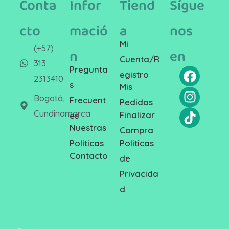
Conta
Infor
Tiend
Sígue
cto
mació
a
nos
Mi
(+57)
n
en
Cuenta/R
313
Pregunta
egistro
2313410
s
Mis
Bogotá,
Frecuent
Pedidos
Cundinamarca
Finalizar
es
Nuestras
Compra
Politicas
Políticas
Contacto
de
Privacida
d