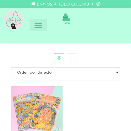
🚚 ENVÍOS A TODO COLOMBIA 📦
0