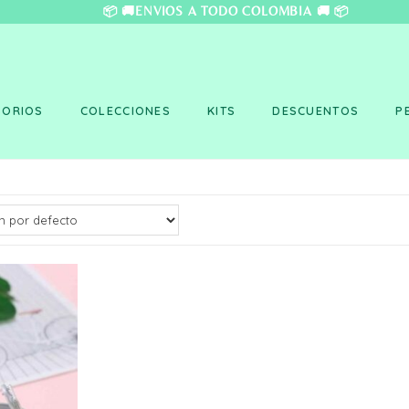
❤️ 📦 🚚ENVÍOS A TO
SORIOS
COLECCIONES
KITS
DESCUENTOS
P