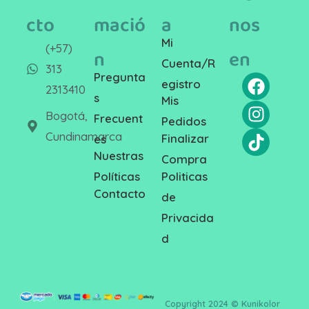
cto
mació
a
nos
Mi
(+57)
n
en
Cuenta/R
313
Pregunta
egistro
2313410
s
Mis
Bogotá,
Frecuent
Pedidos
Cundinamarca
Finalizar
es
Nuestras
Compra
Politicas
Políticas
Contacto
de
Privacida
d
Copyright 2024 © Kunikolor