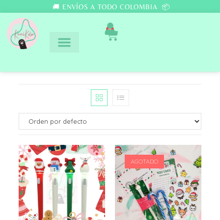
🚚 ENVÍOS A TODO COLOMBIA 📦
0
AGOTADO