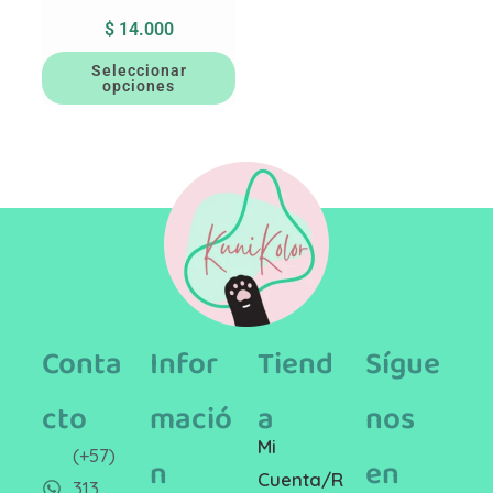
$
14.000
Seleccionar
opciones
Conta
Infor
Tiend
Sígue
cto
mació
a
nos
Mi
(+57)
n
en
Cuenta/R
313