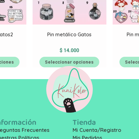
Gatos2
Pin metálico Gatos
Pin m
$
14.000
ciones
Seleccionar opciones
Selec
nformación
Tienda
eguntas Frecuentes
Mi Cuenta/Registro
estras Políticas
Mis Pedidos