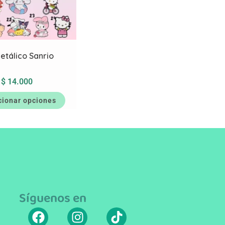
etálico Sanrio
$
14.000
cionar opciones
Síguenos en