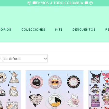
❤️ 📦 🚚ENVÍOS A TO
SORIOS
COLECCIONES
KITS
DESCUENTOS
P