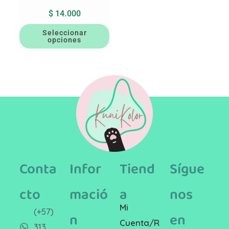
$
14.000
Seleccionar
opciones
Conta
Infor
Tiend
Sígue
cto
mació
a
nos
Mi
(+57)
n
en
Cuenta/R
313